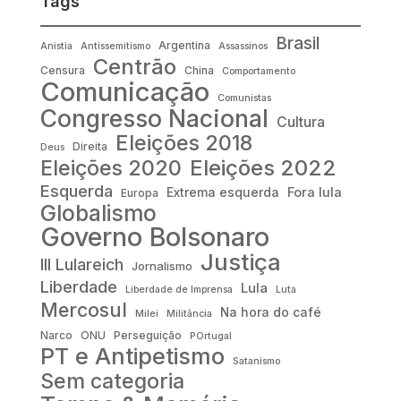
Tags
Brasil
Argentina
Anistia
Antissemitismo
Assassinos
Centrão
Censura
China
Comportamento
Comunicação
Comunistas
Congresso Nacional
Cultura
Eleições 2018
Direita
Deus
Eleições 2022
Eleições 2020
Esquerda
Fora lula
Extrema esquerda
Europa
Globalismo
Governo Bolsonaro
Justiça
III Lulareich
Jornalismo
Liberdade
Lula
Liberdade de Imprensa
Luta
Mercosul
Na hora do café
Milei
Militância
Narco
ONU
Perseguição
POrtugal
PT e Antipetismo
Satanismo
Sem categoria