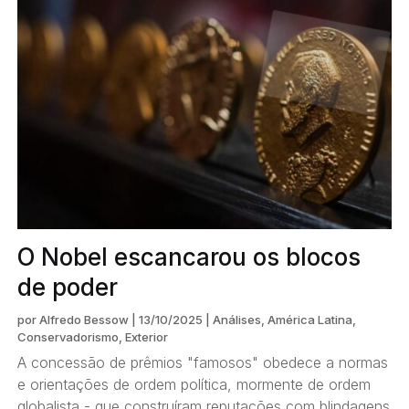
O Nobel escancarou os blocos
de poder
por
Alfredo Bessow
|
13/10/2025
|
Análises
,
América Latina
,
Conservadorismo
,
Exterior
A concessão de prêmios "famosos" obedece a normas
e orientações de ordem política, mormente de ordem
globalista - que construíram reputações com blindagens