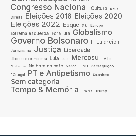
Comunistas
Congresso Nacional
Cultura
Deus
Eleições 2018
Eleições 2020
Direita
Eleições 2022
Esquerda
Europa
Globalismo
Fora lula
Extrema esquerda
Governo Bolsonaro
III Lulareich
Justiça
Liberdade
Jornalismo
Mercosul
Lula
Liberdade de Imprensa
Luta
Milei
Na hora do café
Narco
ONU
Perseguição
Militância
PT e Antipetismo
POrtugal
Satanismo
Sem categoria
Tempo & Memória
Trump
Traíras