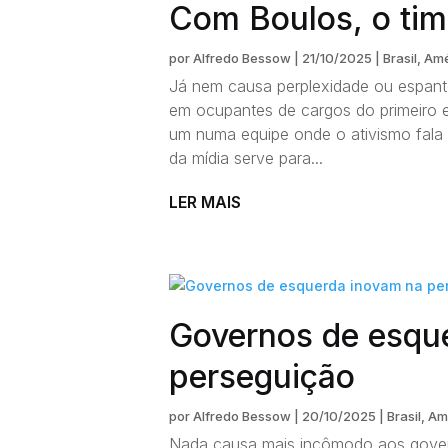
Com Boulos, o tim
por
Alfredo Bessow
|
21/10/2025
|
Brasil
,
Amé
Já nem causa perplexidade ou espanto
em ocupantes de cargos do primeiro 
um numa equipe onde o ativismo fala 
da mídia serve para...
LER MAIS
Governos de esqu
perseguição
por
Alfredo Bessow
|
20/10/2025
|
Brasil
,
Am
Nada causa mais incômodo aos gover