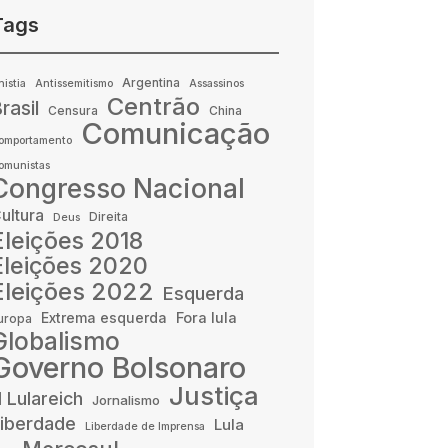
Tags
Argentina
nistia
Antissemitismo
Assassinos
Centrão
rasil
Censura
China
Comunicação
omportamento
omunistas
Congresso Nacional
ultura
Direita
Deus
Eleições 2018
Eleições 2020
Eleições 2022
Esquerda
Fora lula
Extrema esquerda
uropa
Globalismo
Governo Bolsonaro
Justiça
II Lulareich
Jornalismo
iberdade
Lula
Liberdade de Imprensa