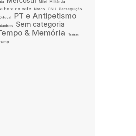
Mercosul
uta
Milei
Militância
a hora do café
Narco
ONU
Perseguição
PT e Antipetismo
Ortugal
Sem categoria
atanismo
Tempo & Memória
Traíras
rump