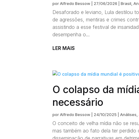
por
Alfredo Bessow
|
27/06/2026
|
Brasil
,
An
Desaforado e leviano, Lula destilou t
de agressões, mentiras e crimes cont
assistindo a esse festival de insanid
desempenha o...
LER MAIS
O colapso da mídia
necessário
por
Alfredo Bessow
|
24/10/2025
|
Análises
,
O conceito de velha mídia não se res
mas também ao fato dela ter perdido 
disseminação de narrativas em detrim