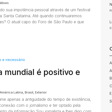
álises
N
odo sua impotência pessoal através de um festival
n
ra Santa Catarina. Até quando continuaremos
ades? O atual capo do Foro de São Paulo e que
L
c
A
 mundial é positivo e
A
B
C
América Latina
,
Brasil
,
Exterior
E
ume apenas a antiguidade do tempo de existência,
S
conexão com o jornalismo e ter optado pela
ento da informação Sou jornalista e lhes digo com