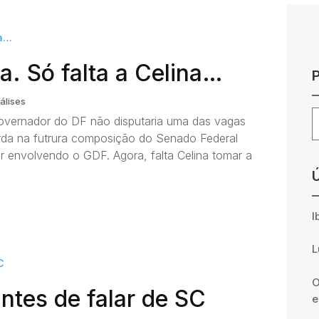
ia. Só falta a Celina…
álises
P
overnador do DF não disputaria uma das vagas
erda na futrura composição do Senado Federal
 envolvendo o GDF. Agora, falta Celina tomar a
I
L
O
antes de falar de SC
e