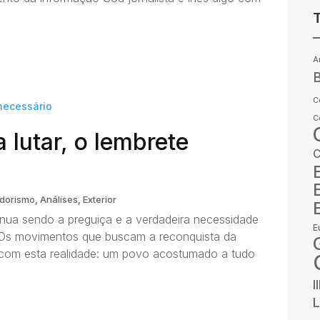
A
B
C
C
 lutar, o lembrete
C
dorismo
,
Análises
,
Exterior
nua sendo a preguiça e a verdadeira necessidade
E
s. Os movimentos que buscam a reconquista da
com esta realidade: um povo acostumado a tudo
I
L