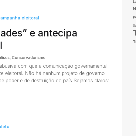
L
N
P
S
dades” e antecipa
T
l
lises
,
Conservadorismo
 abusiva com que a comunicação governamental
e eleitoral. Não há nenhum projeto de governo
de poder e de destruição do país Sejamos claros: