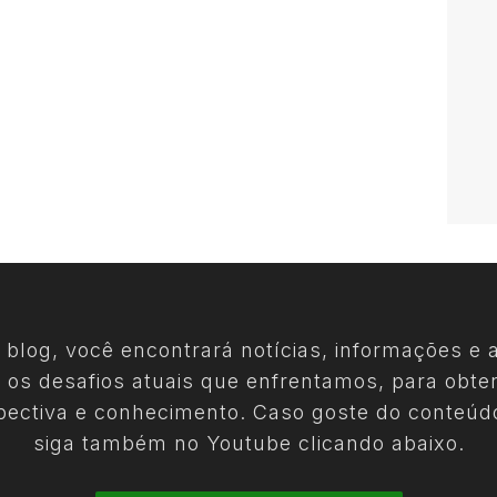
 blog, você encontrará notícias, informações e a
 os desafios atuais que enfrentamos, para obte
pectiva e conhecimento. Caso goste do conteúd
siga também no Youtube clicando abaixo.