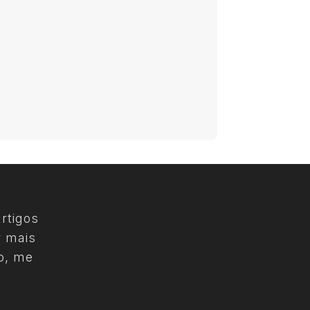
rtigos
r mais
o, me