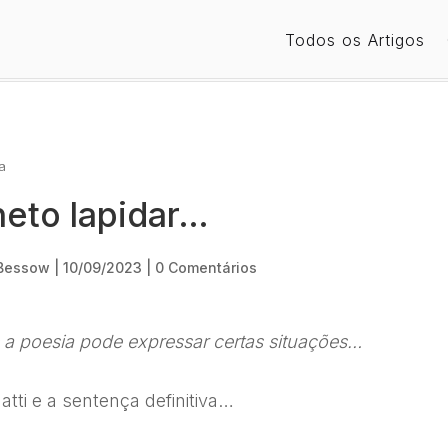
Todos os Artigos
a
neto lapidar…
 Bessow
|
10/09/2023
|
0 Comentários
a poesia pode expressar certas situações…
tti e a sentença definitiva…