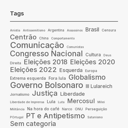
Tags
Brasil
Argentina
Censura
Anistia
Antissemitismo
Assassinos
Centrão
China
Comportamento
Comunicação
Comunistas
Congresso Nacional
Cultura
Deus
Eleições 2018
Eleições 2020
Direita
Eleições 2022
Esquerda
Europa
Globalismo
Fora lula
Extrema esquerda
Governo Bolsonaro
III Lulareich
Justiça
Liberdade
Jornalismo
Mercosul
Lula
Liberdade de Imprensa
Luta
Milei
Na hora do café
Narco
ONU
Perseguição
Militância
PT e Antipetismo
POrtugal
Satanismo
Sem categoria