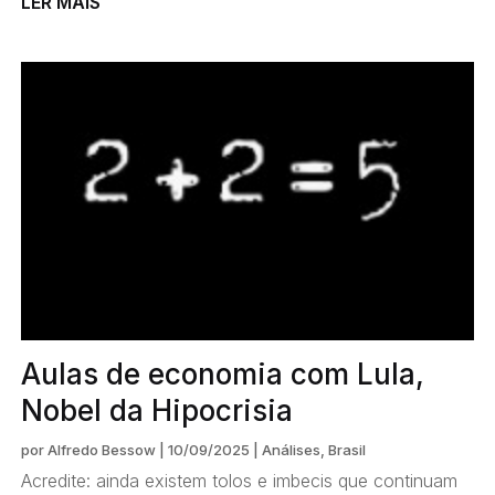
LER MAIS
Aulas de economia com Lula,
Nobel da Hipocrisia
por
Alfredo Bessow
|
10/09/2025
|
Análises
,
Brasil
Acredite: ainda existem tolos e imbecis que continuam