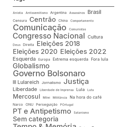
Brasil
Argentina
Anistia
Antissemitismo
Assassinos
Centrão
Censura
China
Comportamento
Comunicação
Comunistas
Congresso Nacional
Cultura
Eleições 2018
Direita
Deus
Eleições 2022
Eleições 2020
Esquerda
Fora lula
Extrema esquerda
Europa
Globalismo
Governo Bolsonaro
Justiça
III Lulareich
Jornalismo
Liberdade
Lula
Liberdade de Imprensa
Luta
Mercosul
Na hora do café
Milei
Militância
Narco
ONU
Perseguição
POrtugal
PT e Antipetismo
Satanismo
Sem categoria
Tempo & Memória