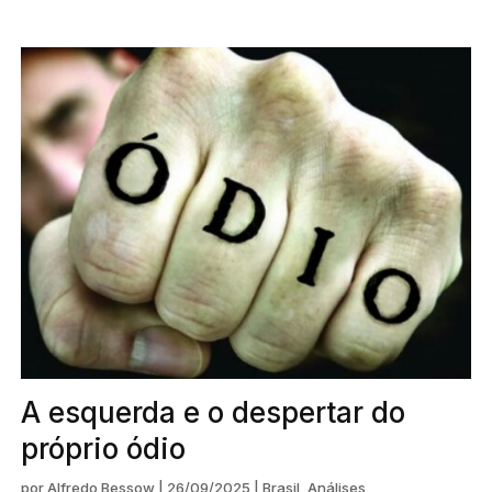
A esquerda e o despertar do
próprio ódio
por
Alfredo Bessow
|
26/09/2025
|
Brasil
,
Análises