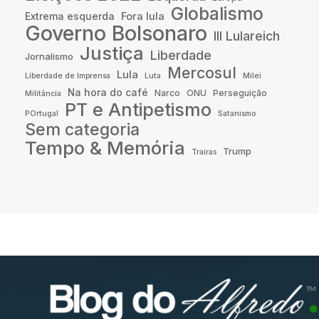
Globalismo
Fora lula
Extrema esquerda
Governo Bolsonaro
III Lulareich
Justiça
Liberdade
Jornalismo
Mercosul
Lula
Liberdade de Imprensa
Luta
Milei
Na hora do café
Narco
ONU
Perseguição
Militância
PT e Antipetismo
POrtugal
Satanismo
Sem categoria
Tempo & Memória
Trump
Traíras