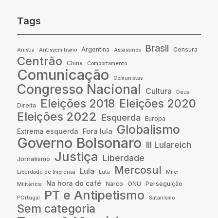
Tags
Brasil
Argentina
Censura
Anistia
Antissemitismo
Assassinos
Centrão
China
Comportamento
Comunicação
Comunistas
Congresso Nacional
Cultura
Deus
Eleições 2018
Eleições 2020
Direita
Eleições 2022
Esquerda
Europa
Globalismo
Fora lula
Extrema esquerda
Governo Bolsonaro
III Lulareich
Justiça
Liberdade
Jornalismo
Mercosul
Lula
Liberdade de Imprensa
Luta
Milei
Na hora do café
Narco
ONU
Perseguição
Militância
PT e Antipetismo
POrtugal
Satanismo
Sem categoria