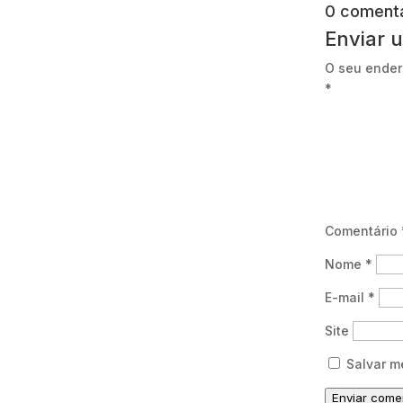
0 comentá
Enviar 
O seu ender
*
Comentário
Nome
*
E-mail
*
Site
Salvar m
Enviar come