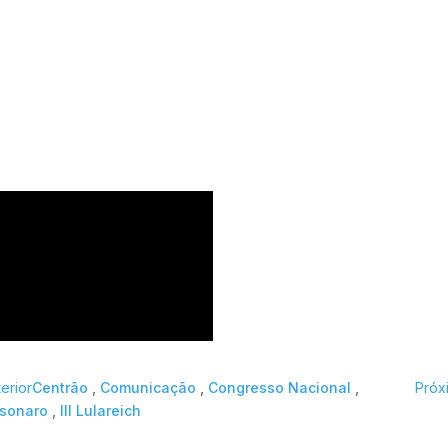
terior
Centrão
,
Comunicação
,
Congresso Nacional
,
Próx
lsonaro
,
III Lulareich