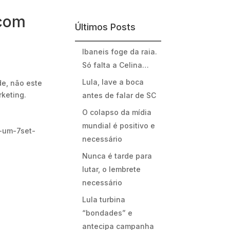
 com
Últimos Posts
Ibaneis foge da raia.
Só falta a Celina…
Lula, lave a boca
e, não este
keting.
antes de falar de SC
O colapso da mídia
mundial é positivo e
e-um-7set-
necessário
Nunca é tarde para
lutar, o lembrete
necessário
Lula turbina
“bondades” e
antecipa campanha