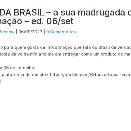
A BRASIL – a sua madrugada
mação – ed. 06/set
 Bessow
|
06/09/2023
|
0 Comentários
 para quem gosta de infdormação que fala do Brasil de verdad
tasia da velha mídia teima em entregar como um produto de mar
ia 06 de setembro
 plataforma do rumble> https://rumble.com/v3f5dzu-brasil-viv
l