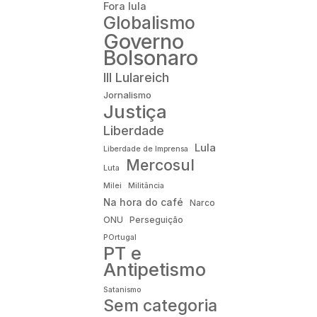
Fora lula
Globalismo
Governo
Bolsonaro
III Lulareich
Jornalismo
Justiça
Liberdade
Lula
Liberdade de Imprensa
Mercosul
Luta
Milei
Militância
Na hora do café
Narco
ONU
Perseguição
POrtugal
PT e
Antipetismo
Satanismo
Sem categoria