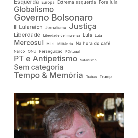
Esquerda
Fora lula
Extrema esquerda
Europa
Globalismo
Governo Bolsonaro
Justiça
III Lulareich
Jornalismo
Liberdade
Lula
Liberdade de Imprensa
Luta
Mercosul
Na hora do café
Milei
Militância
Narco
ONU
Perseguição
POrtugal
PT e Antipetismo
Satanismo
Sem categoria
Tempo & Memória
Trump
Traíras