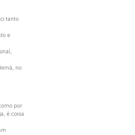
ci tanto
to e
inal,
alemã, no
 como por
a, é coisa
iam