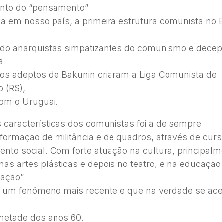
nto do “pensamento”
a em nosso país, a primeira estrutura comunista no B
ndo anarquistas simpatizantes do comunismo e dece
a
os adeptos de Bakunin criaram a Liga Comunista de
 (RS),
com o Uruguai.
 características dos comunistas foi a de sempre
a formação de militância e de quadros, através de cur
nto social. Com forte atuação na cultura, principal
, nas artes plásticas e depois no teatro, e na educação
zação”
é um fenômeno mais recente e que na verdade se ac
etade dos anos 60.