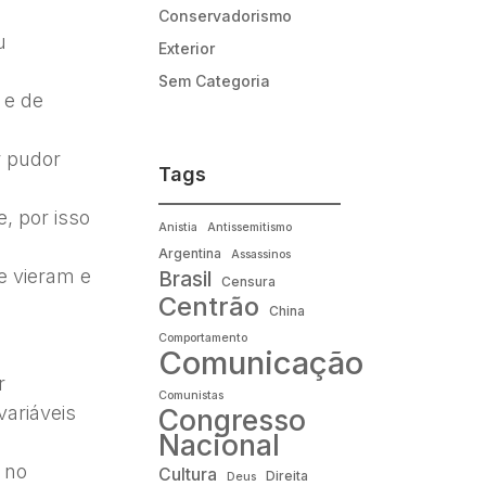
Conservadorismo
u
Exterior
Sem Categoria
 e de
r pudor
Tags
, por isso
Anistia
Antissemitismo
Argentina
Assassinos
e vieram e
Brasil
Censura
Centrão
China
Comportamento
Comunicação
r
Comunistas
ariáveis
Congresso
Nacional
 no
Cultura
Direita
Deus