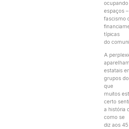
ocupando
espaços –
fascismo 
financiame
típicas
do comuni
A perplex
aparelham
estatais 
grupos do
que
muitos es
certo sent
a históri
como se
diz aos 4