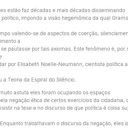
eles estão faz décadas e mais décadas disseminando
 político, impondo a visão hegemônica da qual Grams
po valendo-se de aspectos de coerção, silenciamen
imento a
se pautasse por tais axiomas. Este fenômeno é, por s
e
ar por Elisabeth Noelle-Neumann, cientista política 
a Teoria da Espiral do Silêncio.
muito astuta eles foram ocupando os espaços
pela negação ética de certos exercícios da cidadania,
sistir na tese e no discurso de que política é coisa suj
 Enquanto trabalhavam o discurso da negação, eles 