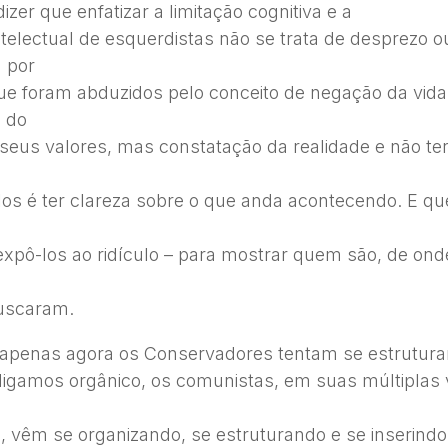
zer que enfatizar a limitação cognitiva e a
telectual de esquerdistas não se trata de desprezo o
a por
ue foram abduzidos pelo conceito de negação da vida
o do
 seus valores, mas constatação da realidade e não te
os é ter clareza sobre o que anda acontecendo. E que
expô-los ao ridículo – para mostrar quem são, de ond
uscaram.
apenas agora os Conservadores tentam se estrutura
igamos orgânico, os comunistas, em suas múltiplas v
, vêm se organizando, se estruturando e se inserindo