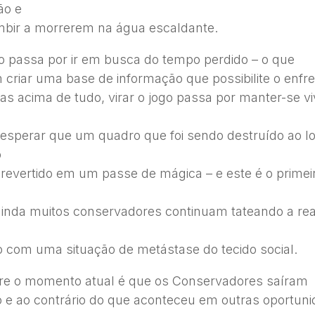
ão e
bir a morrerem na água escaldante.
go passa por ir em busca do tempo perdido – o que
m criar uma base de informação que possibilite o enf
Mas acima de tudo, virar o jogo passa por manter-se vi
 esperar que um quadro que foi sendo destruído ao l
o
 revertido em um passe de mágica – e este é o primei
ainda muitos conservadores continuam tateando a rea
 com uma situação de metástase do tecido social.
ere o momento atual é que os Conservadores saíram
o e ao contrário do que aconteceu em outras oportuni