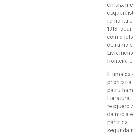
enraizame
esquerdist
remonta a
1918, qua
com a falt
de rumo d
Livramento
fronteira 
E uma das
priorizar 
patrulhame
literatura
“esquerdi
da mídia 
partir da
segunda m