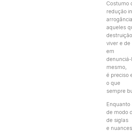
Costumo di
redução in
arrogânci
aqueles q
destruiçã
viver e de
em
denunciá-l
mesmo,
é preciso 
o que
sempre b
Enquanto 
de modo d
de siglas
e nuances