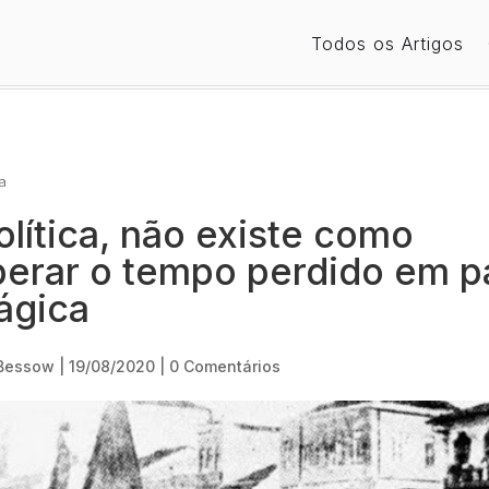
Todos os Artigos
a
lítica, não existe como
perar o tempo perdido em p
ágica
 Bessow
|
19/08/2020
|
0 Comentários