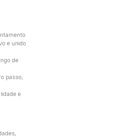
rentamento
vo e unido
ongo de
ro passo,
lidade e
dades,