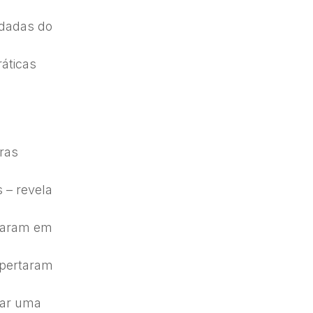
rdadas do
ráticas
ras
 – revela
braram em
spertaram
çar uma