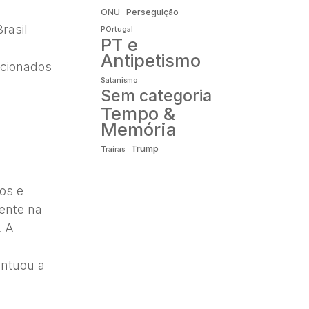
ONU
Perseguição
rasil
POrtugal
PT e
Antipetismo
pcionados
Satanismo
Sem categoria
Tempo &
Memória
Trump
Traíras
sos e
mente na
. A
entuou a