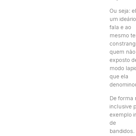
Ou seja: 
um ideário
fala e ao
mesmo tem
constrang
quem não 
exposto d
modo lapid
que ela
denominou 
De forma 
inclusive 
exemplo in
de
bandidos.