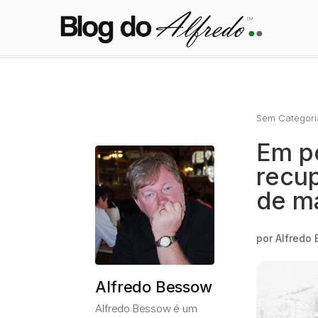
Sem Categori
Em po
recu
de m
por
Alfredo
Alfredo Bessow
Alfredo Bessow é um