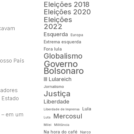
Eleições 2018
Eleições 2020
Eleições
2022
scavam
Esquerda
Europa
Extrema esquerda
Fora lula
Globalismo
nosso País
Governo
Bolsonaro
III Lulareich
Jornalismo
vadores
Justiça
 Estado
Liberdade
Lula
Liberdade de Imprensa
o – em um
Mercosul
Luta
Milei
Militância
Na hora do café
Narco