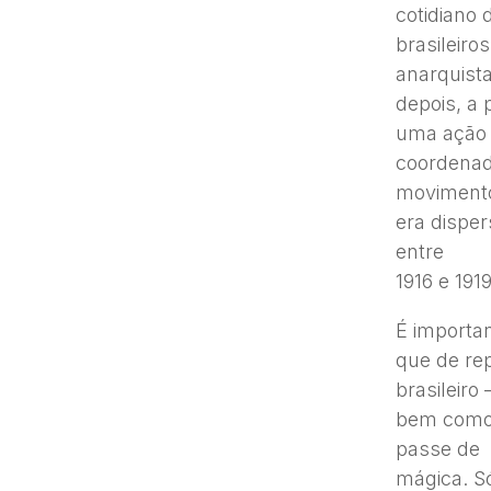
cotidiano 
brasileiro
anarquist
depois, a
uma ação
coordenad
movimento
era dispe
entre
1916 e 1919
É importa
que de re
brasileiro 
bem como 
passe de
mágica. S