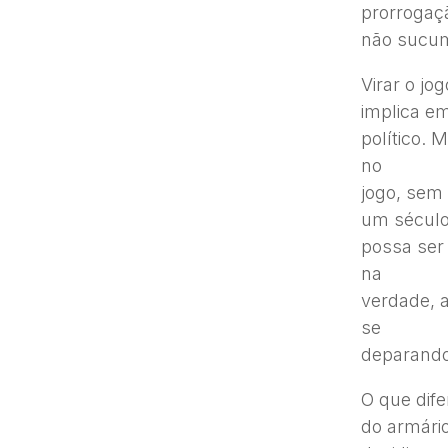
prorrogaç
não sucum
Virar o jo
implica e
político. 
no
jogo, sem
um sécul
possa ser
na
verdade, 
se
deparando
O que dif
do armári