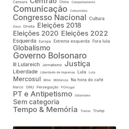
Centrão
Censura
China
Comportamento
Comunicação
Comunistas
Congresso Nacional
Cultura
Eleições 2018
Direita
Deus
Eleições 2022
Eleições 2020
Esquerda
Fora lula
Extrema esquerda
Europa
Globalismo
Governo Bolsonaro
Justiça
III Lulareich
Jornalismo
Liberdade
Lula
Liberdade de Imprensa
Luta
Mercosul
Na hora do café
Milei
Militância
Narco
ONU
Perseguição
POrtugal
PT e Antipetismo
Satanismo
Sem categoria
Tempo & Memória
Trump
Traíras