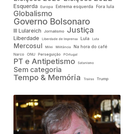
Esquerda
Fora lula
Extrema esquerda
Europa
Globalismo
Governo Bolsonaro
Justiça
III Lulareich
Jornalismo
Liberdade
Lula
Liberdade de Imprensa
Luta
Mercosul
Na hora do café
Milei
Militância
Narco
ONU
Perseguição
POrtugal
PT e Antipetismo
Satanismo
Sem categoria
Tempo & Memória
Trump
Traíras