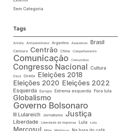
Sem Categoria
Tags
Brasil
Argentina
Anistia
Antissemitismo
Assassinos
Centrão
Censura
China
Comportamento
Comunicação
Comunistas
Congresso Nacional
Cultura
Eleições 2018
Direita
Deus
Eleições 2022
Eleições 2020
Esquerda
Fora lula
Extrema esquerda
Europa
Globalismo
Governo Bolsonaro
Justiça
III Lulareich
Jornalismo
Liberdade
Lula
Liberdade de Imprensa
Luta
Mercosul
Na hora do café
Milei
Militância