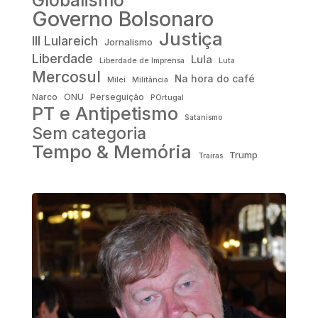
Governo Bolsonaro
Justiça
III Lulareich
Jornalismo
Liberdade
Lula
Liberdade de Imprensa
Luta
Mercosul
Na hora do café
Milei
Militância
Narco
ONU
Perseguição
POrtugal
PT e Antipetismo
Satanismo
Sem categoria
Tempo & Memória
Trump
Traíras