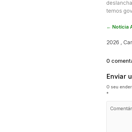
deslancha
temos gov
←
Notícia 
2026
,
Ca
0 comentá
Enviar 
O seu ender
*