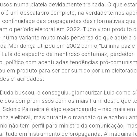
ausos numa plateia devidamente treinada. O que est
o é um descalabro completo, na verdade temos apen
 continuidade das propagandas desinformativas que
am o período eleitoral em 2022. Tudo virou produto 
, numa variante muito mais perversa do que aquela q
Duda Mendonça utilizou em 2002 com o “Lulinha paz e 
u Lula do espectro de mentiroso contumaz, perdedor
co, político com acentuadas tendências pró-comunism
ou em produto para ser consumido por um eleitorado
es e facilidades.
Duda buscou, e conseguiu, glamourizar Lula como s
ia e dos compromissos com os mais humildes, o que 
 Sidônio Palmeira é algo escancarado – não mais em
ha eleitoral, mas durante o mandato que acabou an
nio não tem perfil para ministro da comunicação, ma
ar tudo em instrumento de propaganda. A máquina f