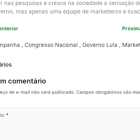
r nas pesquisas e cresce na sociedade a sensação d
erno, mas apenas uma equipe de marketeiros e ilusio
Anterior
Próxim
mpanha
,
Congresso Nacional
,
Governo Lula
,
Market
rios
um comentário
eço de e-mail não será publicado.
Campos obrigatórios são ma