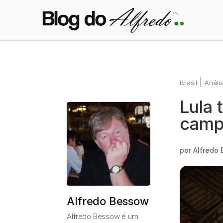
|
Brasil
Análi
Lula 
campa
por
Alfredo
Alfredo Bessow
Alfredo Bessow é um