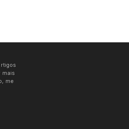
rtigos
r mais
o, me