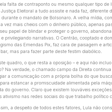
la falta de contraponto ou mesmo qualquer tipo de l
A Justiça Eleitoral a tudo assiste e nada faz, diferente
 durante o mandato de Bolsonaro. A velha mídia, co
da vez mais cheios com o dinheiro público, apenas pa
seu papel de blindar e proteger o governo, abandon
 e privilegiando narrativas. O Centrão, cooptado e d
logismo das Emendas Pix, faz cara de paisagem e arti
bar, mas para fazer parte deste festim diabólico.
te quadro, o que resta a oposição – e aqui não inclu
o? Na verdade, o chamado campo da Direita continu
egiar a comunicação com a própria bolha do que busc
para estancar a promiscuidade alimentada pela máq
a do governo. Claro que existem louváveis exceçõe
s ativismo nas redes sociais do que trabalho político c
im, a despeito de todos estes fatores, Lula não con