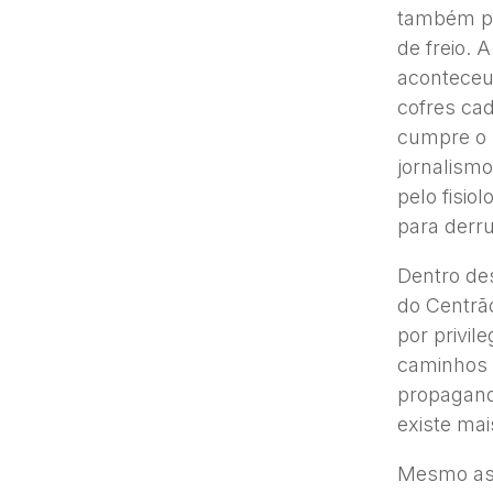
também pe
de freio. 
aconteceu
cofres ca
cumpre o 
jornalismo
pelo fisio
para derru
Dentro des
do Centrã
por privil
caminhos 
propagand
existe mai
Mesmo ass