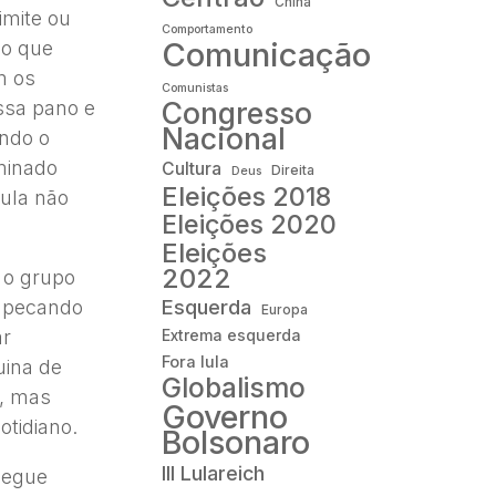
China
imite ou
Comportamento
Comunicação
 do que
m os
Comunistas
Congresso
ssa pano e
Nacional
ando o
ominado
Cultura
Direita
Deus
Eleições 2018
cula não
Eleições 2020
Eleições
2022
o o grupo
Esquerda
a pecando
Europa
ar
Extrema esquerda
Fora lula
uina de
Globalismo
s, mas
Governo
otidiano.
Bolsonaro
III Lulareich
segue