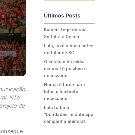
Últimos Posts
Ibaneis foge da raia.
Só falta a Celina…
Lula, lave a boca antes
de falar de SC
O colapso da mídia
mundial é positivo e
necessário
Nunca é tarde para
municação
lutar, o lembrete
ral. Não
necessário
projeto de
Lula turbina
“bondades” e antecipa
campanha eleitoral
 consegue