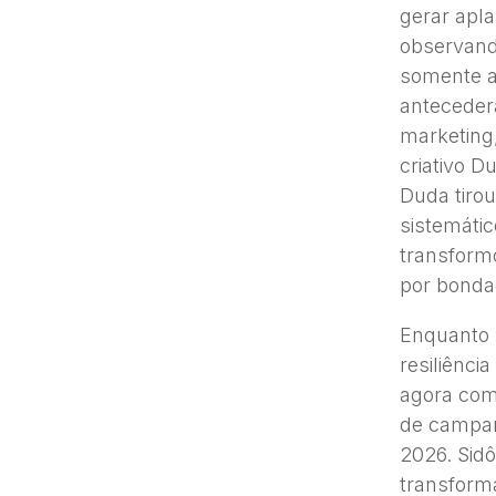
gerar apl
observand
somente a
anteceder
marketing
criativo 
Duda tiro
sistemáti
transform
por bondad
Enquanto 
resiliênc
agora com
de campan
2026. Sidô
transform