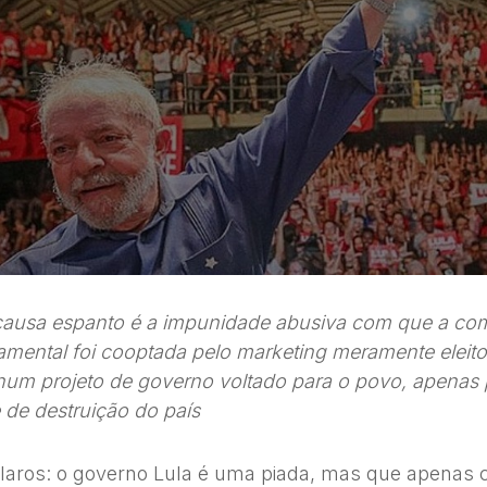
causa espanto é a impunidade abusiva com que a co
mental foi cooptada pelo marketing meramente eleito
um projeto de governo voltado para o povo, apenas 
 de destruição do país
laros: o governo Lula é uma piada, mas que apenas