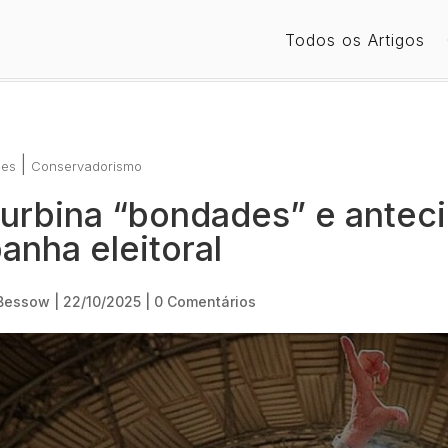
Todos os Artigos
|
ses
Conservadorismo
turbina “bondades” e antec
nha eleitoral
 Bessow
|
22/10/2025
|
0 Comentários