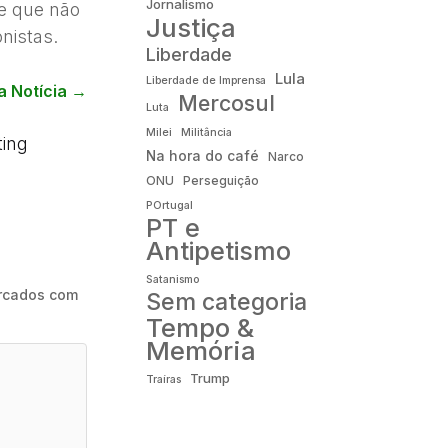
Jornalismo
e que não
Justiça
nistas.
Liberdade
Lula
Liberdade de Imprensa
a Notícia
→
Mercosul
Luta
Milei
Militância
ing
Na hora do café
Narco
ONU
Perseguição
POrtugal
PT e
Antipetismo
Satanismo
rcados com
Sem categoria
Tempo &
Memória
Trump
Traíras