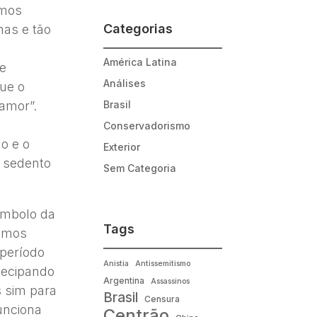
amos
Categorias
as e tão
América Latina
de
Análises
ue o
Brasil
amor”.
Conservadorismo
o e o
Exterior
 sedento
Sem Categoria
ímbolo da
Tags
temos
 período
Anistia
Antissemitismo
tecipando
Argentina
Assassinos
s sim para
Brasil
Censura
unciona
Centrão