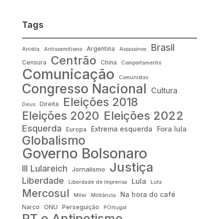
Tags
Brasil
Argentina
Anistia
Antissemitismo
Assassinos
Centrão
Censura
China
Comportamento
Comunicação
Comunistas
Congresso Nacional
Cultura
Eleições 2018
Direita
Deus
Eleições 2022
Eleições 2020
Esquerda
Fora lula
Extrema esquerda
Europa
Globalismo
Governo Bolsonaro
Justiça
III Lulareich
Jornalismo
Liberdade
Lula
Liberdade de Imprensa
Luta
Mercosul
Na hora do café
Milei
Militância
Narco
ONU
Perseguição
POrtugal
PT e Antipetismo