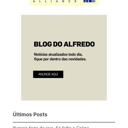
Últimos Posts
Ibaneis foge da raia. Só falta a Celina…