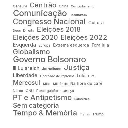
Centrão
Censura
China
Comportamento
Comunicação
Comunistas
Congresso Nacional
Cultura
Eleições 2018
Direita
Deus
Eleições 2022
Eleições 2020
Esquerda
Fora lula
Extrema esquerda
Europa
Globalismo
Governo Bolsonaro
Justiça
III Lulareich
Jornalismo
Liberdade
Lula
Liberdade de Imprensa
Luta
Mercosul
Na hora do café
Milei
Militância
Narco
ONU
Perseguição
POrtugal
PT e Antipetismo
Satanismo
Sem categoria
Tempo & Memória
Trump
Traíras