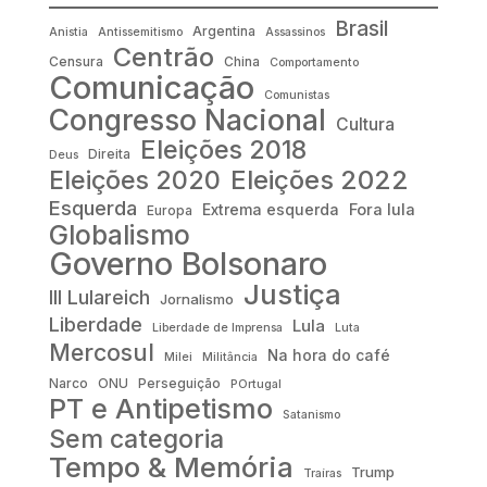
Brasil
Argentina
Anistia
Antissemitismo
Assassinos
Centrão
Censura
China
Comportamento
Comunicação
Comunistas
Congresso Nacional
Cultura
Eleições 2018
Direita
Deus
Eleições 2022
Eleições 2020
Esquerda
Fora lula
Extrema esquerda
Europa
Globalismo
Governo Bolsonaro
Justiça
III Lulareich
Jornalismo
Liberdade
Lula
Liberdade de Imprensa
Luta
Mercosul
Na hora do café
Milei
Militância
Narco
ONU
Perseguição
POrtugal
PT e Antipetismo
Satanismo
Sem categoria
Tempo & Memória
Trump
Traíras