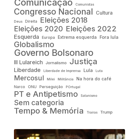
Comunicação
Comunistas
Congresso Nacional
Cultura
Eleições 2018
Direita
Deus
Eleições 2022
Eleições 2020
Esquerda
Fora lula
Extrema esquerda
Europa
Globalismo
Governo Bolsonaro
Justiça
III Lulareich
Jornalismo
Liberdade
Lula
Liberdade de Imprensa
Luta
Mercosul
Na hora do café
Milei
Militância
Narco
ONU
Perseguição
POrtugal
PT e Antipetismo
Satanismo
Sem categoria
Tempo & Memória
Trump
Traíras