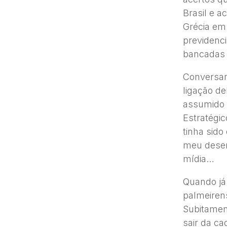
Brasil e 
Grécia em
previdenci
bancadas 
Conversamo
ligação de
assumido 
Estratégi
tinha sido
meu desent
mídia…
Quando já
palmeirens
Subitamen
sair da c