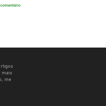
 comentário
rtigos
r mais
o, me