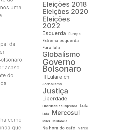
Eleições 2018
nemos uma
Eleições 2020
a
Eleições
s
2022
Esquerda
Europa
Extrema esquerda
ipal da
Fora lula
er
Globalismo
Bolsonaro.
Governo
Bolsonaro
or acaso
nte do
III Lulareich
 da
Jornalismo
Justiça
Liberdade
Lula
Liberdade de Imprensa
Mercosul
Luta
enha como
Milei
Militância
ainda que
Na hora do café
Narco