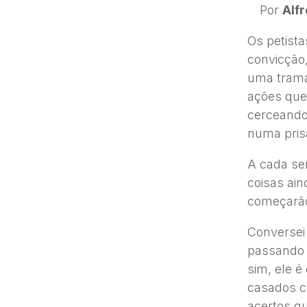
Por
Alf
Os petista
convicção
uma trama
ações que 
cerceando 
numa prisã
A cada se
coisas ai
começarão
Conversei
passando o
sim, ele é
casados c
acertos q