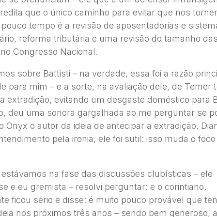
acredita que o único caminho para evitar que nos tor
 pouco tempo é a revisão de aposentadorias e sistem
ário, reforma tributária e uma revisão do tamanho da
no Congresso Nacional.
s sobre Battisti – na verdade, essa foi a razão princ
le para mim – e a sorte, na avaliação dele, de Temer t
a extradição, evitando um desgaste doméstico para 
co, deu uma sonora gargalhada ao me perguntar se p
 o Onyx o autor da ideia de antecipar a extradição. Dia
endimento pela ironia, ele foi sutil: isso muda o foco
 estávamos na fase das discussões clubísticas – ele
e e eu gremista – resolvi perguntar: e o corintiano.
te ficou sério e disse: é muito pouco provável que t
adeia nos próximos três anos – sendo bem generoso, 