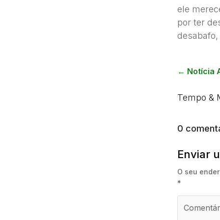
ele merec
por ter d
desabafo, 
←
Notícia 
Tempo & 
0 comentá
Enviar 
O seu ender
*