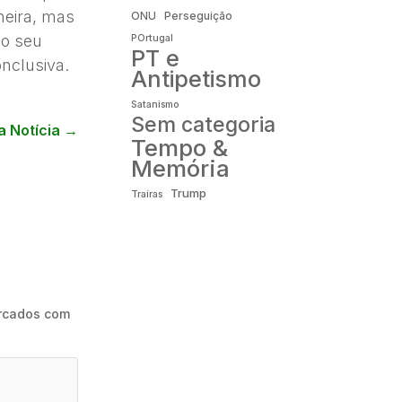
heira, mas
ONU
Perseguição
lo seu
POrtugal
PT e
nclusiva.
Antipetismo
Satanismo
Sem categoria
a Notícia
→
Tempo &
Memória
Trump
Traíras
rcados com