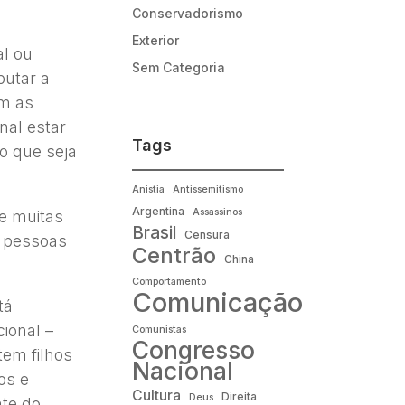
Conservadorismo
Exterior
al ou
Sem Categoria
putar a
am as
nal estar
Tags
o que seja
Anistia
Antissemitismo
Argentina
Assassinos
e muitas
Brasil
Censura
s pessoas
Centrão
China
Comportamento
Comunicação
tá
ional –
Comunistas
Congresso
tem filhos
Nacional
os e
Cultura
Direita
Deus
nte do