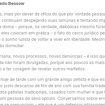
redo Bessow
s, mais por dever de ofício do que por vontade pesso
, continuam despejando suas lamúrias e tentando im
 divina – porque, na verdade, diabólicas mesmo for
eles colocam em prática – o fato do cerco jurídico pe
o sonho lulista de voltar a viver em liberdade. Mesm
o domiciliar.
mana, novos processos, novas denúncias – e isso qu
nda não foram divulgadas, porque aos poucos as mai
 a ter coragem de revelar outros malfeitos.
 hoje de tarde com um grande amigo petista e que es
 justo descanso de fim de ano com sua família tradic
 dos petistas tradicionais, casados com mulher e que 
om pessoas do sexo oposto. Conversamos sobre err
ue se prenunciam – ele que é um defensor intransige