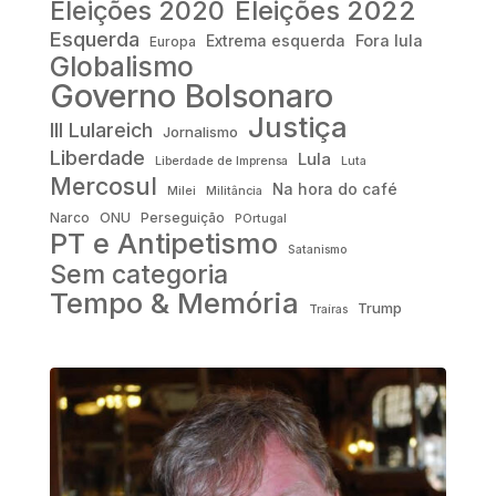
Eleições 2022
Eleições 2020
Esquerda
Fora lula
Extrema esquerda
Europa
Globalismo
Governo Bolsonaro
Justiça
III Lulareich
Jornalismo
Liberdade
Lula
Liberdade de Imprensa
Luta
Mercosul
Na hora do café
Milei
Militância
Narco
ONU
Perseguição
POrtugal
PT e Antipetismo
Satanismo
Sem categoria
Tempo & Memória
Trump
Traíras