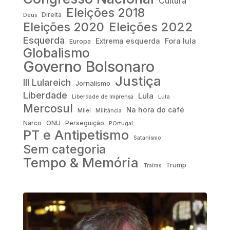
Cultura
Eleições 2018
Direita
Deus
Eleições 2022
Eleições 2020
Esquerda
Fora lula
Extrema esquerda
Europa
Globalismo
Governo Bolsonaro
Justiça
III Lulareich
Jornalismo
Liberdade
Lula
Liberdade de Imprensa
Luta
Mercosul
Na hora do café
Milei
Militância
Narco
ONU
Perseguição
POrtugal
PT e Antipetismo
Satanismo
Sem categoria
Tempo & Memória
Trump
Traíras