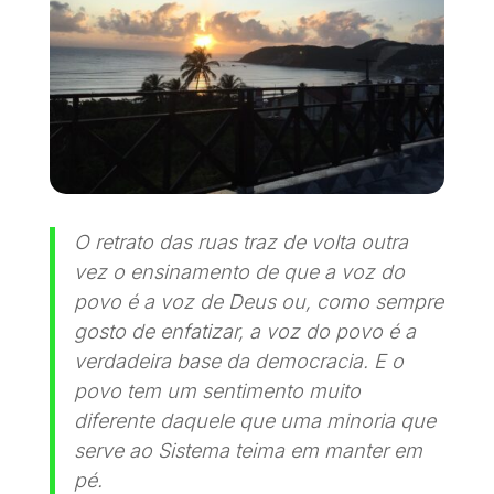
O retrato das ruas traz de volta outra
vez o ensinamento de que a voz do
povo é a voz de Deus ou, como sempre
gosto de enfatizar, a voz do povo é a
verdadeira base da democracia. E o
povo tem um sentimento muito
diferente daquele que uma minoria que
serve ao Sistema teima em manter em
pé.