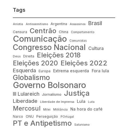
Tags
Brasil
Argentina
Anistia
Antissemitismo
Assassinos
Centrão
Censura
China
Comportamento
Comunicação
Comunistas
Congresso Nacional
Cultura
Eleições 2018
Direita
Deus
Eleições 2022
Eleições 2020
Esquerda
Fora lula
Extrema esquerda
Europa
Globalismo
Governo Bolsonaro
Justiça
III Lulareich
Jornalismo
Liberdade
Lula
Liberdade de Imprensa
Luta
Mercosul
Na hora do café
Milei
Militância
Narco
ONU
Perseguição
POrtugal
PT e Antipetismo
Satanismo