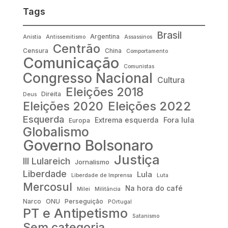
Tags
Brasil
Argentina
Anistia
Antissemitismo
Assassinos
Centrão
Censura
China
Comportamento
Comunicação
Comunistas
Congresso Nacional
Cultura
Eleições 2018
Direita
Deus
Eleições 2022
Eleições 2020
Esquerda
Fora lula
Extrema esquerda
Europa
Globalismo
Governo Bolsonaro
Justiça
III Lulareich
Jornalismo
Liberdade
Lula
Liberdade de Imprensa
Luta
Mercosul
Na hora do café
Milei
Militância
Narco
ONU
Perseguição
POrtugal
PT e Antipetismo
Satanismo
Sem categoria