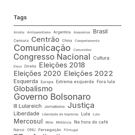
Tags
Brasil
Argentina
Anistia
Antissemitismo
Assassinos
Centrão
Censura
China
Comportamento
Comunicação
Comunistas
Congresso Nacional
Cultura
Eleições 2018
Direita
Deus
Eleições 2022
Eleições 2020
Esquerda
Fora lula
Extrema esquerda
Europa
Globalismo
Governo Bolsonaro
Justiça
III Lulareich
Jornalismo
Liberdade
Lula
Liberdade de Imprensa
Luta
Mercosul
Na hora do café
Milei
Militância
Narco
ONU
Perseguição
POrtugal