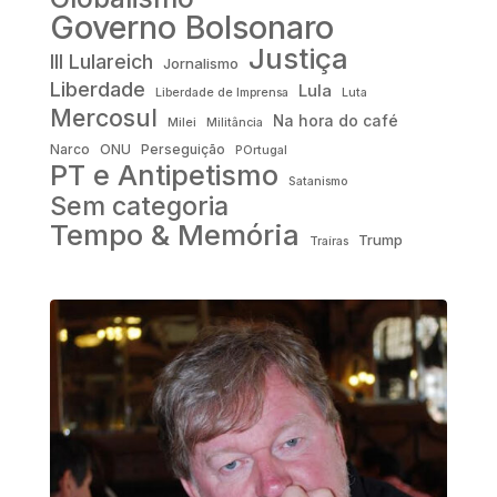
Governo Bolsonaro
Justiça
III Lulareich
Jornalismo
Liberdade
Lula
Liberdade de Imprensa
Luta
Mercosul
Na hora do café
Milei
Militância
Narco
ONU
Perseguição
POrtugal
PT e Antipetismo
Satanismo
Sem categoria
Tempo & Memória
Trump
Traíras