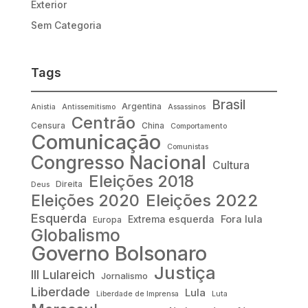
Exterior
Sem Categoria
Tags
Brasil
Argentina
Anistia
Antissemitismo
Assassinos
Centrão
Censura
China
Comportamento
Comunicação
Comunistas
Congresso Nacional
Cultura
Eleições 2018
Direita
Deus
Eleições 2022
Eleições 2020
Esquerda
Fora lula
Extrema esquerda
Europa
Globalismo
Governo Bolsonaro
Justiça
III Lulareich
Jornalismo
Liberdade
Lula
Liberdade de Imprensa
Luta