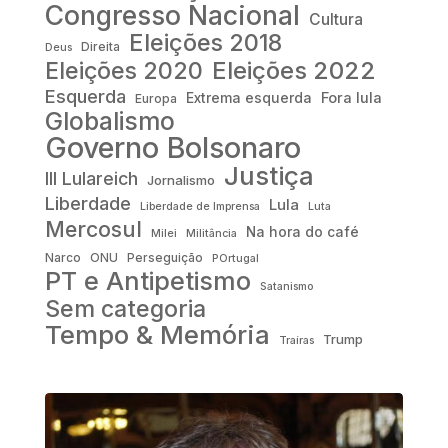
Congresso Nacional
Cultura
Eleições 2018
Direita
Deus
Eleições 2022
Eleições 2020
Esquerda
Fora lula
Extrema esquerda
Europa
Globalismo
Governo Bolsonaro
Justiça
III Lulareich
Jornalismo
Liberdade
Lula
Liberdade de Imprensa
Luta
Mercosul
Na hora do café
Milei
Militância
Narco
ONU
Perseguição
POrtugal
PT e Antipetismo
Satanismo
Sem categoria
Tempo & Memória
Trump
Traíras